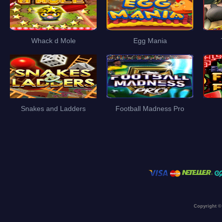
Whack d Mole
Egg Mania
Snakes and Ladders
Football Madness Pro
Copyright ©