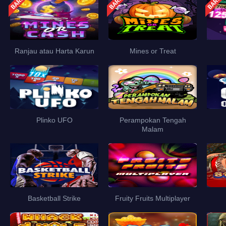
Ranjau atau Harta Karun
Mines or Treat
Plinko UFO
Perampokan Tengah
Malam
Basketball Strike
Fruity Fruits Multiplayer