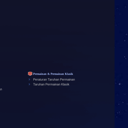
k
Permainan & Permainan Klasik
Peraturan Taruhan Permainan
Taruhan Permainan Klasik
an