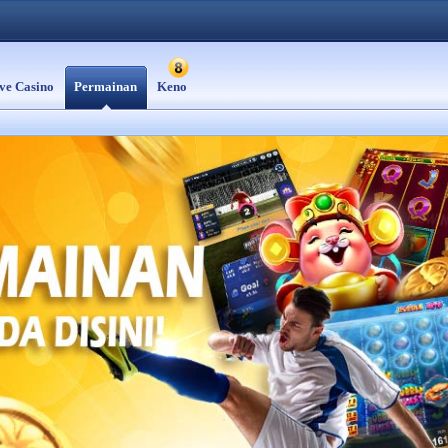
ve Casino
Permainan
Keno