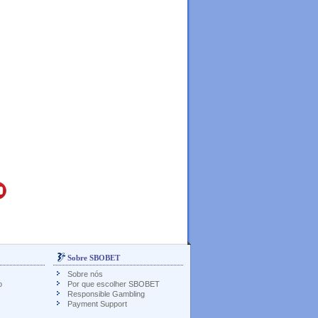
Sobre SBOBET
Sobre nós
o
Por que escolher SBOBET
Responsible Gambling
Payment Support