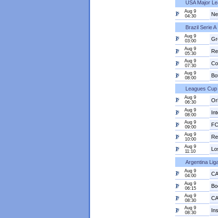
USA Major Le
Aug 9
Ne
04:30
Brazil Serie A
Aug 9
Gr
03:00
Aug 9
Re
05:30
Aug 9
Co
07:30
Aug 9
Bo
08:00
Leagues Cup 
Aug 9
Or
06:30
Aug 9
In
08:00
Aug 9
FC
09:00
Aug 9
Re
10:00
Aug 9
Lo
11:10
Argentina Lig
Aug 9
CA
04:00
Aug 9
Bo
06:15
Aug 9
CA
08:30
Aug 9
08:30