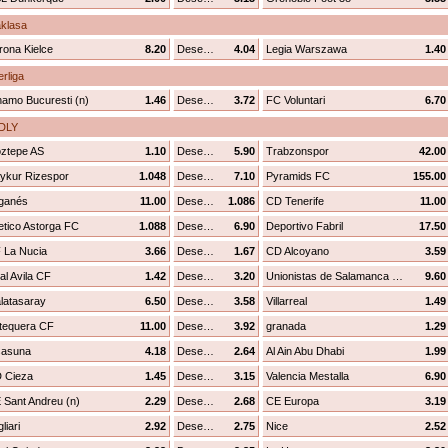
aklasa
rona Kielce
8.20
Desenhar
4.04
Legia Warszawa
1.40
rliga
namo Bucuresti (n)
1.46
Desenhar
3.72
FC Voluntari
6.70
DLY
ztepe AS
1.10
Desenhar
5.90
Trabzonspor
42.00
ykur Rizespor
1.048
Desenhar
7.10
Pyramids FC
155.00
ganés
11.00
Desenhar
1.086
CD Tenerife
11.00
letico Astorga FC
1.088
Desenhar
6.90
Deportivo Fabril
17.50
 La Nucia
3.66
Desenhar
1.67
CD Alcoyano
3.59
al Avila CF
1.42
Desenhar
3.20
Unionistas de Salamanca CF
9.60
latasaray
6.50
Desenhar
3.58
Villarreal
1.49
tequera CF
11.00
Desenhar
3.92
granada
1.29
asuna
4.18
Desenhar
2.64
Al Ain Abu Dhabi
1.99
 Cieza
1.45
Desenhar
3.15
Valencia Mestalla
6.90
 Sant Andreu (n)
2.29
Desenhar
2.68
CE Europa
3.19
liari
2.92
Desenhar
2.75
Nice
2.52