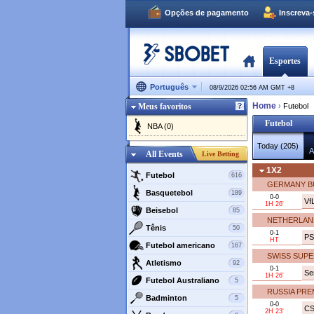
Opções de pagamento
Inscreva
Esportes
Português
08/9/2026 02:56 AM GMT
+
8
Home
Meus favoritos
›
Futebol
Futebol
NBA (0)
Today (205)
A
All Events
Live Betting
1X2
Futebol
616
GERMANY B
Basquetebol
189
0-0
Vf
1H 26'
Beisebol
85
NETHERLAND
Tênis
50
0-1
PS
HT
Futebol americano
167
SWISS SUPE
Atletismo
92
0-1
Se
1H 26'
Futebol Australiano
5
RUSSIA PRE
Badminton
5
0-0
CS
2H 23'