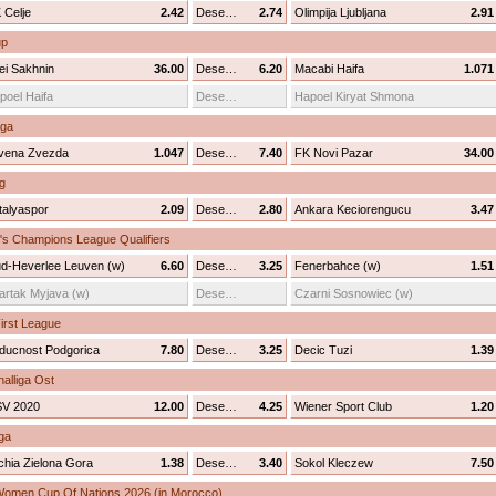
 Celje
2.42
Desenhar
2.74
Olimpija Ljubljana
2.91
up
ei Sakhnin
36.00
Desenhar
6.20
Macabi Haifa
1.071
poel Haifa
Desenhar
Hapoel Kiryat Shmona
iga
vena Zvezda
1.047
Desenhar
7.40
FK Novi Pazar
34.00
g
talyaspor
2.09
Desenhar
2.80
Ankara Keciorengucu
3.47
 Champions League Qualifiers
d-Heverlee Leuven (w)
6.60
Desenhar
3.25
Fenerbahce (w)
1.51
artak Myjava (w)
Desenhar
Czarni Sosnowiec (w)
irst League
ducnost Podgorica
7.80
Desenhar
3.25
Decic Tuzi
1.39
nalliga Ost
V 2020
12.00
Desenhar
4.25
Wiener Sport Club
1.20
ga
chia Zielona Gora
1.38
Desenhar
3.40
Sokol Kleczew
7.50
Women Cup Of Nations 2026 (in Morocco)