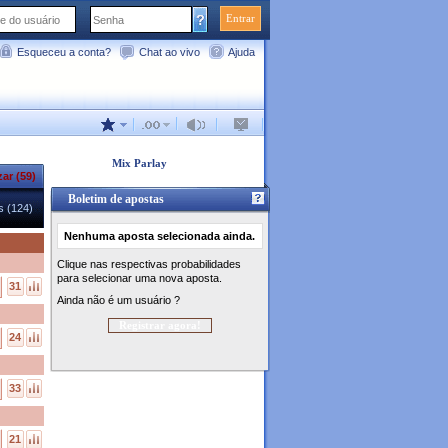
Entrar
Esqueceu a conta?
Chat ao vivo
Ajuda
Mix Parlay
563
zar (58)
Boletim de apostas
s (124)
Nenhuma aposta selecionada ainda.
Clique nas respectivas probabilidades
para selecionar uma nova aposta.
31
Ainda não é um usuário ?
Registrar agora!
24
33
21