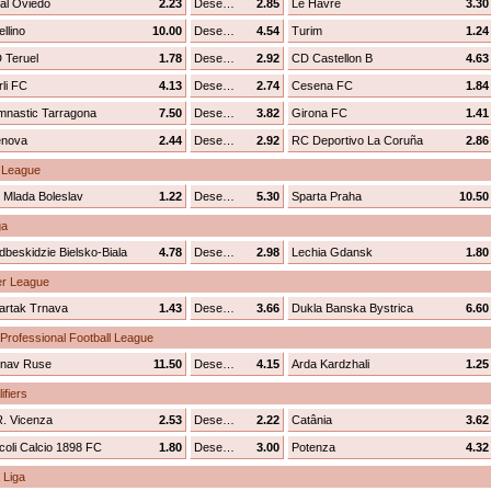
al Oviedo
2.23
Desenhar
2.85
Le Havre
3.30
llino
10.00
Desenhar
4.54
Turim
1.24
 Teruel
1.78
Desenhar
2.92
CD Castellon B
4.63
rli FC
4.13
Desenhar
2.74
Cesena FC
1.84
mnastic Tarragona
7.50
Desenhar
3.82
Girona FC
1.41
nova
2.44
Desenhar
2.92
RC Deportivo La Coruña
2.86
t League
 Mlada Boleslav
1.22
Desenhar
5.30
Sparta Praha
10.50
ga
dbeskidzie Bielsko-Biala
4.78
Desenhar
2.98
Lechia Gdansk
1.80
er League
artak Trnava
1.43
Desenhar
3.66
Dukla Banska Bystrica
6.60
 Professional Football League
nav Ruse
11.50
Desenhar
4.15
Arda Kardzhali
1.25
ifiers
R. Vicenza
2.53
Desenhar
2.22
Catânia
3.62
coli Calcio 1898 FC
1.80
Desenhar
3.00
Potenza
4.32
 Liga