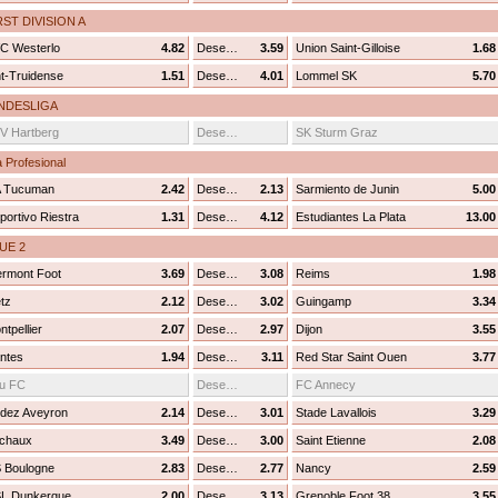
ST DIVISION A
C Westerlo
4.82
Desenhar
3.59
Union Saint-Gilloise
1.68
nt-Truidense
1.51
Desenhar
4.01
Lommel SK
5.70
NDESLIGA
V Hartberg
Desenhar
SK Sturm Graz
a Profesional
 Tucuman
2.42
Desenhar
2.13
Sarmiento de Junin
5.00
portivo Riestra
1.31
Desenhar
4.12
Estudiantes La Plata
13.00
UE 2
ermont Foot
3.69
Desenhar
3.08
Reims
1.98
tz
2.12
Desenhar
3.02
Guingamp
3.34
tpellier
2.07
Desenhar
2.97
Dijon
3.55
ntes
1.94
Desenhar
3.11
Red Star Saint Ouen
3.77
u FC
Desenhar
FC Annecy
dez Aveyron
2.14
Desenhar
3.01
Stade Lavallois
3.29
chaux
3.49
Desenhar
3.00
Saint Etienne
2.08
 Boulogne
2.83
Desenhar
2.77
Nancy
2.59
L Dunkerque
2.00
Desenhar
3.13
Grenoble Foot 38
3.55