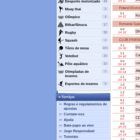
Desporto motorizado
1H 11'
43
Poland Ekstr
Muay thai
0
0-1
Ko
Olímpico
1H 41'
0
Romania Supe
Bilhar/Sinuca
17
0-0
Di
Rugby
35
1H 24'
CLUB FRIEN
Squash
0
2-1
Go
Tênis de mesa
471
2H 39'
2-1
Ca
Voleibol
25
2H 40'
0-0
Le
Pólo aquático
10
2H 42'
2-0
At
Olimpíadas de
0
2H 24'
Inverno
1-1
CF
2H 19'
Esportes de inverno
0
1-0
Re
2H 23'
1-2
Ga
HT
Serviços
0-1
An
HT
Regras e regulamentos de
apostas
0-1
Os
HT
Contate-nos
1-0
CD
HT
Ajuda
0-0
Bate-papo ao vivo
UE
1H 25'
Jogo Responsável
0-0
cag
1H 24'
Tutoriais
2-2