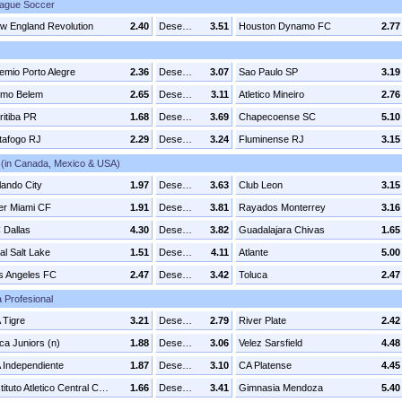
ague Soccer
w England Revolution
2.40
Desenhar
3.51
Houston Dynamo FC
2.77
emio Porto Alegre
2.36
Desenhar
3.07
Sao Paulo SP
3.19
mo Belem
2.65
Desenhar
3.11
Atletico Mineiro
2.76
ritiba PR
1.68
Desenhar
3.69
Chapecoense SC
5.10
tafogo RJ
2.29
Desenhar
3.24
Fluminense RJ
3.15
(in Canada, Mexico & USA)
lando City
1.97
Desenhar
3.63
Club Leon
3.15
ter Miami CF
1.91
Desenhar
3.81
Rayados Monterrey
3.16
 Dallas
4.30
Desenhar
3.82
Guadalajara Chivas
1.65
al Salt Lake
1.51
Desenhar
4.11
Atlante
5.00
s Angeles FC
2.47
Desenhar
3.42
Toluca
2.47
a Profesional
 Tigre
3.21
Desenhar
2.79
River Plate
2.42
ca Juniors (n)
1.88
Desenhar
3.06
Velez Sarsfield
4.48
 Independiente
1.87
Desenhar
3.10
CA Platense
4.45
Instituto Atletico Central Cordoba
1.66
Desenhar
3.41
Gimnasia Mendoza
5.40