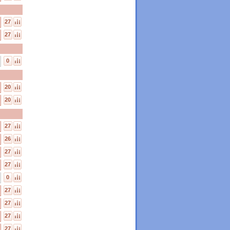
27
27
0
20
20
27
26
27
27
0
27
27
27
27