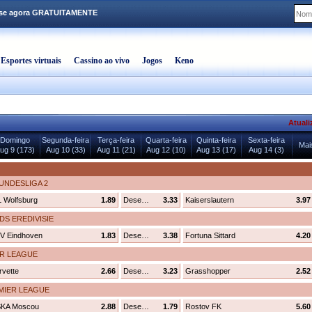
-se agora GRATUITAMENTE
Esportes virtuais
Cassino ao vivo
Jogos
Keno
Atuali
Domingo
Segunda-feira
Terça-feira
Quarta-feira
Quinta-feira
Sexta-feira
Mai
ug 9 (173)
Aug 10 (33)
Aug 11 (21)
Aug 12 (10)
Aug 13 (17)
Aug 14 (3)
UNDESLIGA 2
L Wolfsburg
1.89
Desenhar
3.33
Kaiserslautern
3.97
S EREDIVISIE
V Eindhoven
1.83
Desenhar
3.38
Fortuna Sittard
4.20
R LEAGUE
rvette
2.66
Desenhar
3.23
Grasshopper
2.52
MIER LEAGUE
KA Moscou
2.88
Desenhar
1.79
Rostov FK
5.60