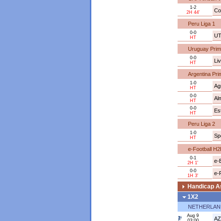
1-2
Cot
2H 44'
Peru Liga 1
0-0
UT
HT
Uruguay Prime
0-0
Li
HT
Argentina Pri
1-0
Ag
HT
0-0
Al
HT
0-0
Es
HT
Peru Liga 2
1-0
Sp
HT
e-Football H
0-1
e-
2H 1'
0-0
e-
1H 3'
Handicap As
1X2
NETHERLAND
Aug 9
AZ
03:00