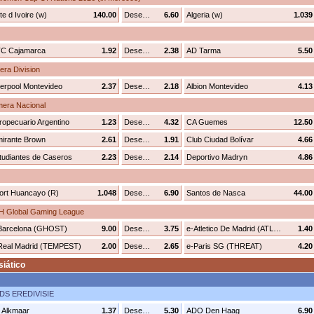
e d Ivoire (w)
140.00
Desenhar
6.60
Algeria (w)
1.039
C Cajamarca
1.92
Desenhar
2.38
AD Tarma
5.50
ra Division
verpool Montevideo
2.37
Desenhar
2.18
Albion Montevideo
4.13
mera Nacional
ropecuario Argentino
1.23
Desenhar
4.32
CA Guemes
12.50
mirante Brown
2.61
Desenhar
1.91
Club Ciudad Bolívar
4.66
tudiantes de Caseros
2.23
Desenhar
2.14
Deportivo Madryn
4.86
ort Huancayo (R)
1.048
Desenhar
6.90
Santos de Nasca
44.00
2H Global Gaming League
Barcelona (GHOST)
9.00
Desenhar
3.75
e-Atletico De Madrid (ATLAS)
1.40
Real Madrid (TEMPEST)
2.00
Desenhar
2.65
e-Paris SG (THREAT)
4.20
iático
S EREDIVISIE
 Alkmaar
1.37
Desenhar
5.30
ADO Den Haag
6.90