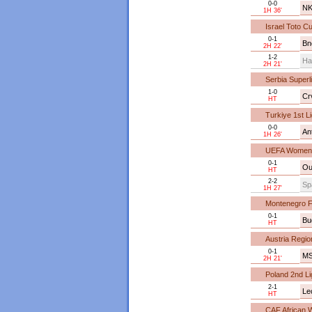
0-0
NK
1H 36'
Israel Toto C
0-1
Bn
2H 22'
1-2
Ha
2H 21'
Serbia Superl
1-0
Cr
HT
Turkiye 1st Li
0-0
An
1H 26'
UEFA Women's
0-1
Ou
HT
2-2
Sp
1H 27'
Montenegro F
0-1
Bu
HT
Austria Regio
0-1
MS
2H 21'
Poland 2nd Li
2-1
Le
HT
CAF African 