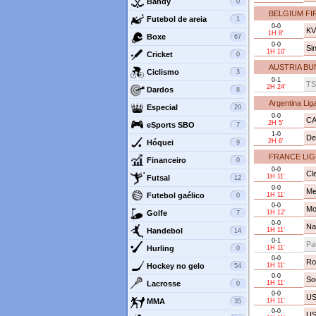
Bandy
0
BELGIUM FIR
Futebol de areia
1
0-0
KV
1H 8'
Boxe
67
0-0
Si
1H 10'
Cricket
0
AUSTRIA BU
Ciclismo
3
0-1
TS
2H 24'
Dardos
8
Argentina Lig
Especial
20
0-0
CA
2H 5'
eSports SBO
7
1-0
De
2H 6'
Hóquei
9
FRANCE LIG
Financeiro
0
0-0
Cl
1H 11'
Futsal
12
0-0
Me
Futebol gaélico
1H 11'
0
0-0
Mon
Golfe
1H 12'
7
0-0
Na
Handebol
1H 11'
14
0-1
Pa
Hurling
1H 11'
0
0-0
Ro
Hockey no gelo
1H 11'
54
0-0
So
Lacrosse
1H 11'
0
0-0
US
MMA
1H 11'
35
0-0
US