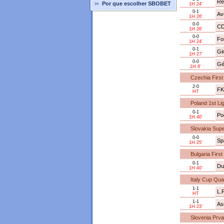
Re
Por que escolher SBOBET
1H 24'
0-1
Ave
1H 26'
0-0
CD
1H 26'
0-0
Fo
1H 24'
0-1
Gi
1H 27'
0-0
Gé
1H 8'
Czechia Firs
2-0
FK
HT
Poland 1st Li
0-1
Po
1H 40'
Slovakia Sup
0-0
Sp
1H 25'
Bulgaria First
0-1
Du
1H 40'
Italy Cup Qual
1-1
L.
HT
1-1
As
1H 23'
Slovenia Prva