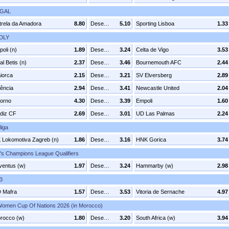
UGAL
trela da Amadora
8.80
Desenhar
5.10
Sporting Lisboa
1.33
DLY
oli (n)
1.89
Desenhar
3.24
Celta de Vigo
3.53
l Betis (n)
2.37
Desenhar
3.46
Bournemouth AFC
2.44
iorca
2.15
Desenhar
3.21
SV Elversberg
2.89
lência
2.94
Desenhar
3.41
Newcastle United
2.04
vorno
4.30
Desenhar
3.39
Empoli
1.60
diz CF
2.69
Desenhar
3.01
UD Las Palmas
2.24
liga
 Lokomotiva Zagreb (n)
1.86
Desenhar
3.16
HNK Gorica
3.74
 Champions League Qualifiers
ventus (w)
1.97
Desenhar
3.24
Hammarby (w)
2.98
3
 Mafra
1.57
Desenhar
3.53
Vitoria de Sernache
4.97
Women Cup Of Nations 2026 (in Morocco)
rocco (w)
1.80
Desenhar
3.20
South Africa (w)
3.94