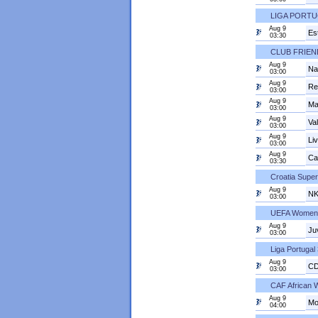
LIGA PORT
Aug 9
Es
03:30
CLUB FRIEN
Aug 9
Nap
03:00
Aug 9
Rea
03:00
Aug 9
Ma
03:00
Aug 9
Va
03:00
Aug 9
Li
03:00
Aug 9
Ca
03:30
Croatia Super
Aug 9
NK
03:00
UEFA Women's
Aug 9
Ju
03:00
Liga Portugal 
Aug 9
CD
03:00
CAF African 
Aug 9
Mo
04:00