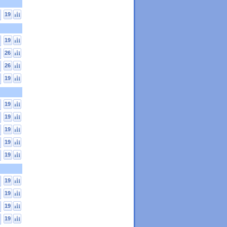
19
19
26
26
19
19
19
19
19
19
19
19
19
19