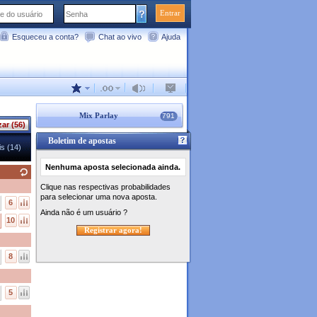
Entrar
Esqueceu a conta?
Chat ao vivo
Ajuda
Mix Parlay
791
zar (56)
Boletim de apostas
s (14)
Nenhuma aposta selecionada ainda.
Clique nas respectivas probabilidades
para selecionar uma nova aposta.
6
Ainda não é um usuário ?
10
Registrar agora!
8
5