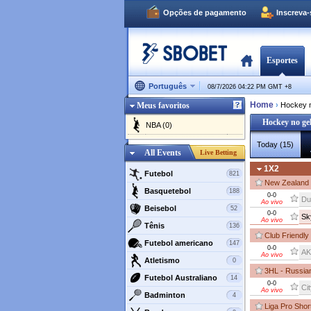
Opções de pagamento
Inscreva
Esportes
Português
08/7/2026 04:22 PM GMT
+
8
Home
Meus favoritos
›
Hockey n
Hockey no ge
NBA (0)
Today (15)
All Events
Live Betting
1X2
Futebol
821
New Zealand 
Basquetebol
188
0-0
Du
Ao vivo
Beisebol
52
0-0
Sk
Ao vivo
Tênis
136
Club Friendly
Futebol americano
147
0-0
AK
Ao vivo
Atletismo
0
3HL - Russia
Futebol Australiano
14
0-0
Cit
Ao vivo
Badminton
4
Liga Pro Shor