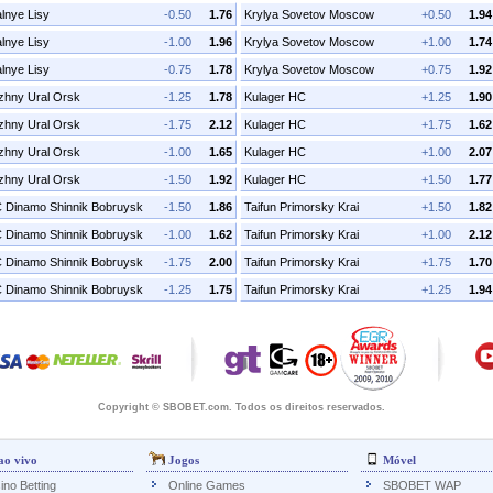
alnye Lisy
-0.50
1.76
Krylya Sovetov Moscow
+0.50
1.94
alnye Lisy
-1.00
1.96
Krylya Sovetov Moscow
+1.00
1.74
alnye Lisy
-0.75
1.78
Krylya Sovetov Moscow
+0.75
1.92
zhny Ural Orsk
-1.25
1.78
Kulager HC
+1.25
1.90
zhny Ural Orsk
-1.75
2.12
Kulager HC
+1.75
1.62
zhny Ural Orsk
-1.00
1.65
Kulager HC
+1.00
2.07
zhny Ural Orsk
-1.50
1.92
Kulager HC
+1.50
1.77
 Dinamo Shinnik Bobruysk
-1.50
1.86
Taifun Primorsky Krai
+1.50
1.82
 Dinamo Shinnik Bobruysk
-1.00
1.62
Taifun Primorsky Krai
+1.00
2.12
 Dinamo Shinnik Bobruysk
-1.75
2.00
Taifun Primorsky Krai
+1.75
1.70
 Dinamo Shinnik Bobruysk
-1.25
1.75
Taifun Primorsky Krai
+1.25
1.94
Copyright © SBOBET.com. Todos os direitos reservados.
ao vivo
Jogos
Móvel
ino Betting
Online Games
SBOBET WAP