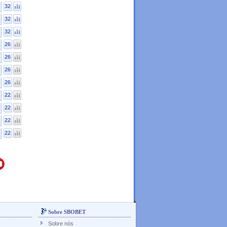
32
32
32
26
26
26
26
22
22
22
22
Sobre SBOBET
Sobre nós