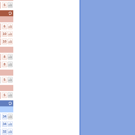
5
6
10
10
8
8
5
5
34
34
32