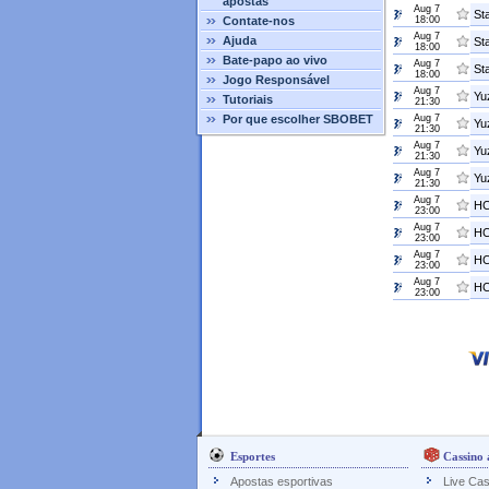
apostas
Aug 7
St
Contate-nos
18:00
Aug 7
Ajuda
St
18:00
Bate-papo ao vivo
Aug 7
St
18:00
Jogo Responsável
Aug 7
Yu
Tutoriais
21:30
Por que escolher SBOBET
Aug 7
Yu
21:30
Aug 7
Yu
21:30
Aug 7
Yu
21:30
Aug 7
HC
23:00
Aug 7
HC
23:00
Aug 7
HC
23:00
Aug 7
HC
23:00
Esportes
Cassino 
Apostas esportivas
Live Cas