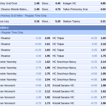
zhny Ural Orsk
1.48
Desenhar
4.40
Kulager HC
4.85
HC Dinamo Shinnik Bobruysk
1.49
Desenhar
4.70
Taifun Primorsky Krai
4.50
t Hockey 3x10 Mins - Regular Time Only
rye Lisy
2.16
Desenhar
5.20
Stalnye Topory
2.21
iático
 - Regular Time Only
 Reaktor
-0.25
2.09
HC Tolpar
+0.25
1.65
 Reaktor
+0.50
1.61
HC Tolpar
-0.50
2.16
 Reaktor
+0.25
1.83
HC Tolpar
-0.25
1.87
 Reaktor
0.00
1.95
HC Tolpar
0.00
1.75
skie Yastreby
-3.25
1.62
HC Snezhnye Barsy
+3.25
2.14
skie Yastreby
-3.75
1.88
HC Snezhnye Barsy
+3.75
1.82
skie Yastreby
-3.50
1.75
HC Snezhnye Barsy
+3.50
1.95
skie Yastreby
-4.00
2.04
HC Snezhnye Barsy
+4.00
1.68
ran Voronezh
-0.50
1.72
Kristall Saratov HC
+0.50
1.98
ran Voronezh
-1.25
2.12
Kristall Saratov HC
+1.25
1.62
ran Voronezh
-1.00
1.92
Kristall Saratov HC
+1.00
1.77
ran Voronezh
-0.75
1.73
Kristall Saratov HC
+0.75
1.96