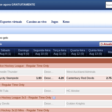
-se agora GRATUITAMENTE
Esportes virtuais
Cassino ao vivo
Jogos
Keno
o gelo
lo
Atuali
Sábado
Domingo
Segunda-feira
Terça-feira
Quarta-feira
Quinta-feira
Mai
Aug 8 (1)
Aug 9 (0)
Aug 10 (0)
Aug 11 (0)
Aug 12 (0)
Aug 13 (0)
Ice Hockey League - Regular Time Only
nedin Thunder
Desenhar
West Auckland Admirals
ycity Stampede
1.93
Desenhar
4.20
Canterbury Red Devils
2.75
 - Regular Time Only
M Tula
Desenhar
HC Aktobe
n Hockey League 3x3 - Regular Time Only
y Devils
Desenhar
Golden Knights
t Hockey 3x10 Mins - Regular Time Only