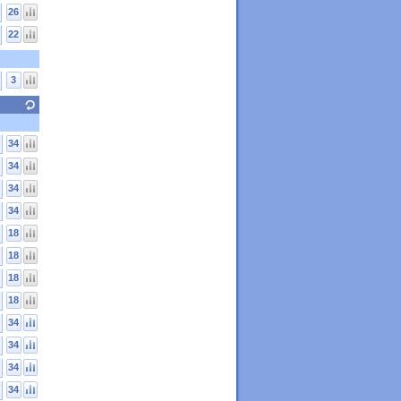
26
22
3
34
34
34
34
18
18
18
18
34
34
34
34