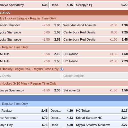
dovye Spartantcy
1.38
Desenhar
4.15
Svirepye Eji
6.20
iático
Ice Hockey League - Regular Time Only
nedin Thunder
+2.50
1.80
West Auckland Admirals
-2.50
1.90
ycity Stampede
0.00
1.55
Canterbury Red Devils
0.00
2.29
ycity Stampede
-1.50
2.53
Canterbury Red Devils
+1.50
1.45
 - Regular Time Only
M Tula
-3.50
2.19
HC Aktobe
+3.50
1.60
M Tula
-2.50
1.55
HC Aktobe
+2.50
2.29
n Hockey League 3x3 - Regular Time Only
y Devils
Golden Knights
t Hockey 3x10 Mins - Regular Time Only
dovye Spartantcy
-1.50
2.38
Svirepye Eji
+1.50
1.50
 - Regular Time Only
 Reaktor
2.45
Desenhar
4.20
HC Tolpar
2.17
ran Voronezh
1.72
Desenhar
4.33
Kristall Saratov HC
3.34
alnye Lisy
1.75
Desenhar
4.30
Krylya Sovetov Moscow
3.27