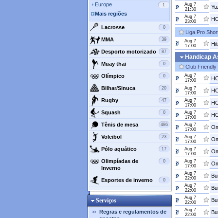
Europe
Aug 7
1
Yu
21:30
Mais regiões
Aug 7
23:00
Lacrosse
0
Liga Pro Shor
MMA
39
Aug 7
Hit
17:00
Desporto motorizado
87
Handicap As
Muay thai
0
Club Friendly
Olímpico
Aug 7
0
HC
17:00
Bilhar/Sinuca
20
Aug 7
HC
17:00
Rugby
47
Aug 7
HC
17:00
Squash
0
Aug 7
HC
17:00
Tênis de mesa
486
Aug 7
Om
17:00
Voleibol
23
Aug 7
Om
17:00
Pólo aquático
17
Aug 7
Om
17:00
Olimpíadas de
0
Aug 7
Om
17:00
Inverno
Aug 7
Bu
22:00
Esportes de inverno
0
Aug 7
Bu
22:00
Aug 7
Serviços
Bu
22:00
Aug 7
Regras e regulamentos de
Bu
22:00