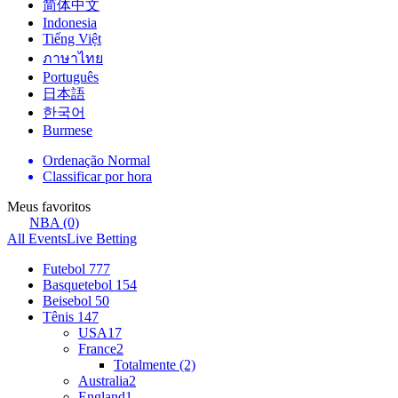
简体中文
Indonesia
Tiếng Việt
ภาษาไทย
Português
日本語
한국어
Burmese
Ordenação Normal
Classificar por hora
Meus favoritos
NBA (0)
All Events
Live Betting
Futebol
777
Basquetebol
154
Beisebol
50
Tênis
147
USA
17
France
2
Totalmente (2)
Australia
2
England
1